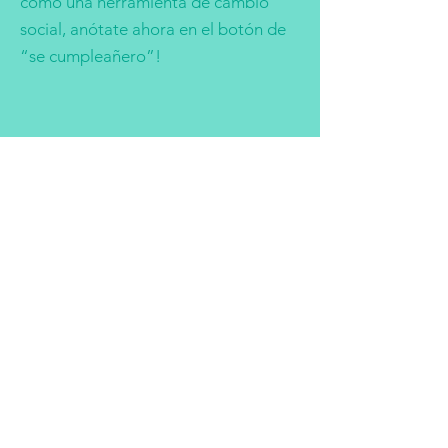
como una herramienta de cambio
social, anótate ahora en el botón de
“se cumpleañero”!