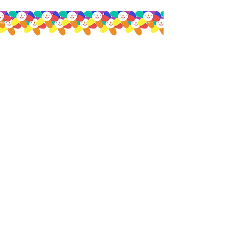
¿Cómo funciona?
Cumple con Causa es una organización
social que te permite celebrar tu
cumpleaños de una manera diferente. En
lugar de regalos, tus amigos, familiares y
seres queridos podrán hacer donaciones
para apoyar una causa social que tú elijas. Te
proporcionamos todas las herramientas y
recursos que necesitas para crear una
campaña de recaudación de fondos exitosa
y hacer un impacto positivo en la sociedad.